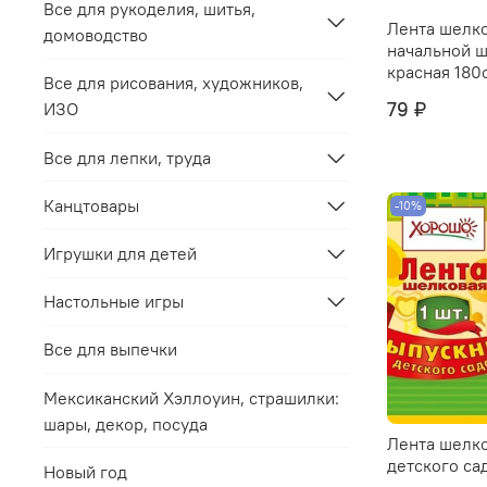
Все для рукоделия, шитья,
Лента шелк
домоводство
начальной 
красная 180
Все для рисования, художников,
79 ₽
ИЗО
Все для лепки, труда
Канцтовары
-10%
Игрушки для детей
Настольные игры
Все для выпечки
Мексиканский Хэллоуин, страшилки:
шары, декор, посуда
Лента шелк
детского са
Новый год