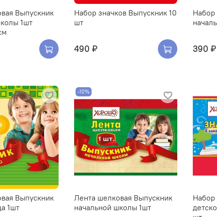
овая Выпускник
Набор значков Выпускник 10
Набор
школы 1шт
шт
началь
см
490 ₽
390 ₽
-10%
овая Выпускник
Лента шелковая Выпускник
Набор
да 1шт
начальной школы 1шт
детско