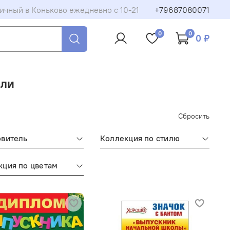
ичный в Коньково ежедневно с 10-21
+79687080071
0
0
0 ₽
али
Сбросить
овитель
Коллекция по стилю
кция по цветам