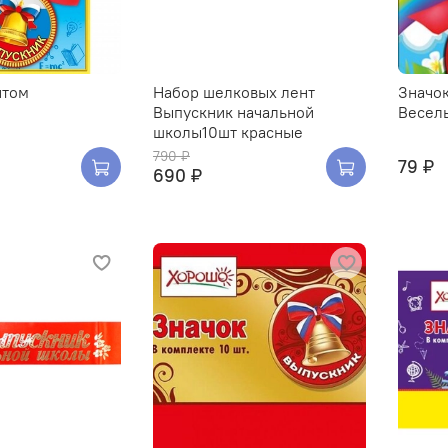
нтом
Набор шелковых лент
Значок
Выпускник начальной
Весел
школы10шт красные
790 ₽
79 ₽
690 ₽