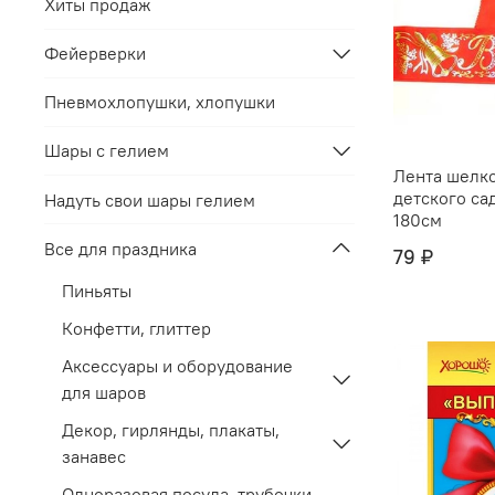
Хиты продаж
Фейерверки
Пневмохлопушки, хлопушки
Шары с гелием
Лента шелк
детского са
Надуть свои шары гелием
180см
Все для праздника
79 ₽
Пиньяты
Конфетти, глиттер
Аксессуары и оборудование
для шаров
Декор, гирлянды, плакаты,
занавес
Одноразовая посуда, трубочки