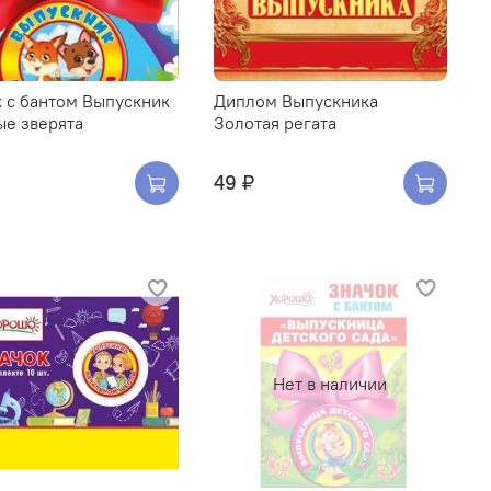
 с бантом Выпускник
Диплом Выпускника
ые зверята
Золотая регата
49 ₽
Нет в наличии