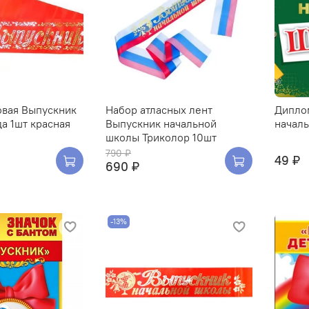
овая Выпускник
Набор атласных лент
Дипло
да 1шт красная
Выпускник начальной
начал
школы Триколор 10шт
790 ₽
49 ₽
690 ₽
-13%