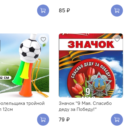
85 ₽
болельщика тройной
Значок "9 Мая. Спасибо
л 12см
деду за Победу!"
79 ₽