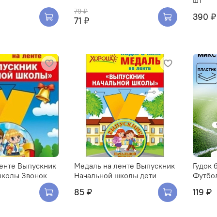
шт
79 ₽
390 ₽
71 ₽
енте Выпускник
Медаль на ленте Выпускник
Гудок 
школы Звонок
Начальной школы дети
Футбо
85 ₽
119 ₽