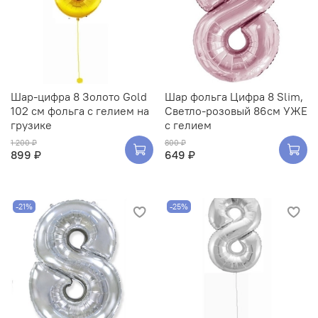
Шар-цифра 8 Золото Gold
Шар фольга Цифра 8 Slim,
102 см фольга с гелием на
Светло-розовый 86см УЖЕ
грузике
с гелием
1 200 ₽
800 ₽
899 ₽
649 ₽
-21%
-25%