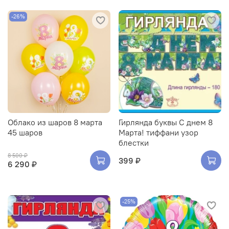
-26%
Облако из шаров 8 марта
Гирлянда буквы С днем 8
45 шаров
Марта! тиффани узор
блестки
8 500 ₽
399 ₽
6 290 ₽
-25%