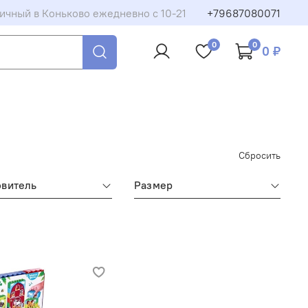
ичный в Коньково ежедневно с 10-21
+79687080071
0
0
0 ₽
Сбросить
овитель
Размер