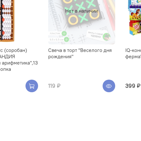
Нет в наличии
с (соробан)
Свеча в торт "Веселого дня
IQ-кон
АНДИЯ
рождения"
ферма
 арифметика",13
нопка
119 ₽
399 ₽