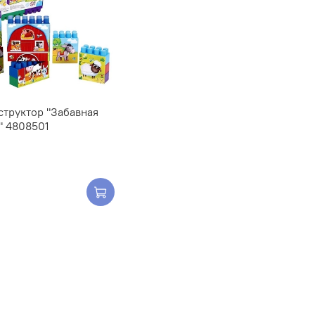
структор "Забавная
" 4808501