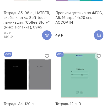
Тетрадь А5, 96 л., HATBER,
Прописи детские по ФГОС,
скоба, клетка, Soft-touch
А5, 16 стр., 14х20 см,
ламинация, "Coffee Story"
АССОРТИ
(микс в спайке), 0945
860 ₽
49 ₽
149 ₽
-57%
-17%
Тетрадь А4, 120 л.,
Тетрадь 12 л. B