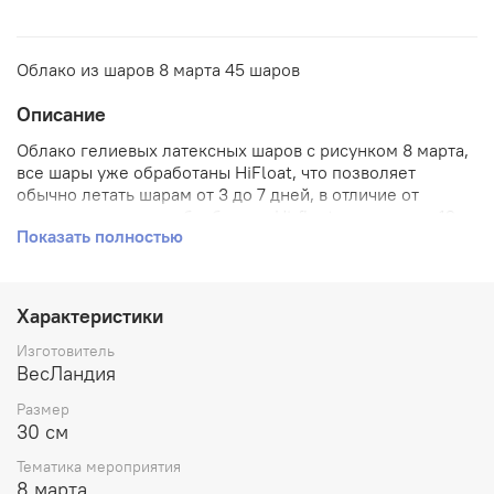
Облако из шаров 8 марта 45 шаров
Описание
Облако гелиевых латексных шаров с рисунком 8 марта,
все шары уже обработаны HiFloat, что позволяет
обычно летать шарам от 3 до 7 дней, в отличие от
шаров, которые не обработаны Hi-float и летают до 12
Показать полностью
часов. Для оформления женского праздника 8 марта.
Характеристики
Изготовитель
ВесЛандия
Размер
30 см
Тематика мероприятия
8 марта