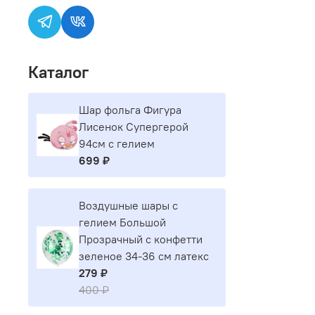
Каталог
Шар фольга Фигура
Лисенок Супергерой
94см с гелием
699 ₽
Воздушные шары с
гелием Большой
Прозрачный с конфетти
зеленое 34-36 см латекс
279 ₽
400 ₽