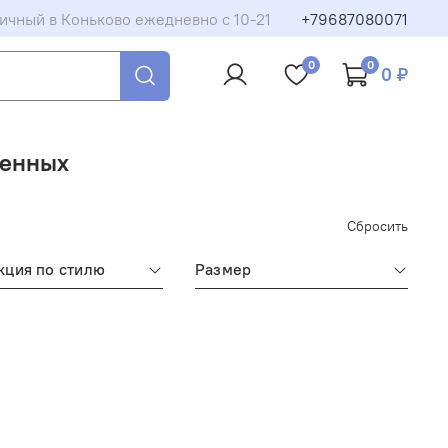
ичный в Коньково ежедневно с 10-21
+79687080071
0
0
0 ₽
ленных
Сбросить
кция по стилю
Размер