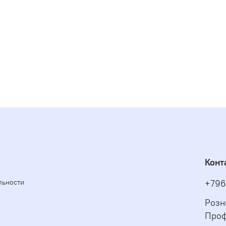
Конт
льности
+796
Розн
Проф