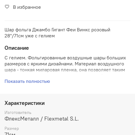
В избранное
Шар фольга Джамбо Гигант Феи Винкс розовый
28"/71см уже с гелием
Описание
С гелием. Фольгированные воздушные шары больших
размеров с яркими дизайнами. Материал воздушного
шара - тонкая миларовая пленка, она позволяет таким
воздушным шарам не сдуваться и держать форму от
Показать полностью
одной недели до месяца.
Характеристики
Изготовитель
ФлексМеталл / Flexmetal S.L.
Размер
71см