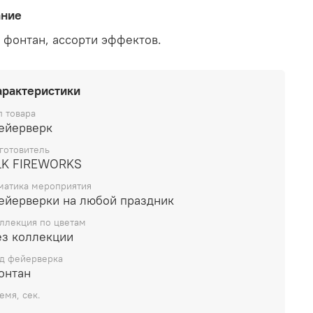
ание
 фонтан, ассорти эффектов.
арактеристики
п товара
ейерверк
готовитель
LK FIREWORKS
матика мероприятия
ейерверки на любой праздник
ллекция по цветам
ез коллекции
д фейерверка
онтан
емя, сек.