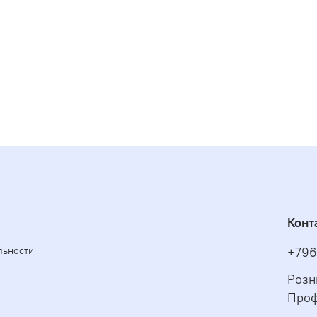
Конт
льности
+796
Розн
Проф