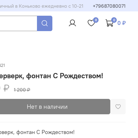
ичный в Коньково ежедневно с 10-21
+79687080071
0
0
0 ₽
421
рверк, фонтан С Рождеством!
 ₽
1 200 ₽
Нет в наличии
верк, фонтан С Рождеством!