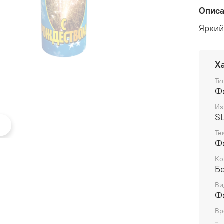
Опис
Яркий
Х
Ти
Ф
Из
S
Те
Ф
Ко
Б
Ви
Ф
Вр
-