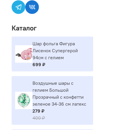
Каталог
Шар фольга Фигура
Лисенок Супергерой
94см с гелием
699 ₽
Воздушные шары с
гелием Большой
Прозрачный с конфетти
зеленое 34-36 см латекс
279 ₽
400 ₽