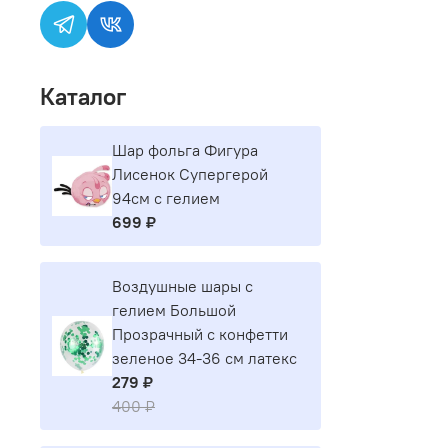
Каталог
Шар фольга Фигура
Лисенок Супергерой
94см с гелием
699 ₽
Воздушные шары с
гелием Большой
Прозрачный с конфетти
зеленое 34-36 см латекс
279 ₽
400 ₽