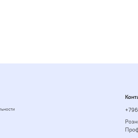
Конт
льности
+796
Розн
Проф