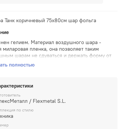
а Танк коричневый 75х80см шар фольга
ание
нен гелием. Материал воздушного шара -
я миларовая пленка, она позволяет таким
шным шарам не сдуваться и держать форму от
 недели до месяца.
ать полностью
арактеристики
готовитель
ексМеталл / Flexmetal S.L.
ллекция по стилю
ехника
змер