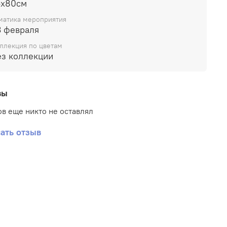
5х80см
матика мероприятия
3 февраля
ллекция по цветам
ез коллекции
вы
в еще никто не оставлял
ать отзыв