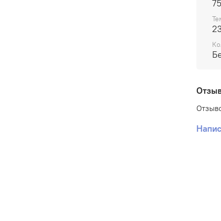
7
Те
2
Ко
Б
Отзы
Отзыво
Напис