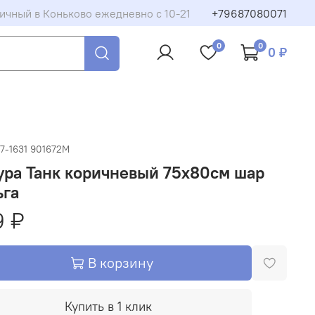
ичный в Коньково ежедневно с 10-21
+79687080071
0
0
0 ₽
7-1631 901672M
ура Танк коричневый 75х80см шар
ьга
9 ₽
В корзину
Купить в 1 клик