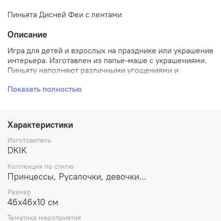
Пиньята Дисней Феи с лентами
Описание
Игра для детей и взрослых на празднике или украшение
интерьера. Изготавлен из папье-маше с украшениями.
Пиньяту наполняют различными угощениями и
игрушками (до 900гр наполнителя) и подвешивают к
Показать полностью
потолку или на дерево. В отличие от традиционной
пиньяты, пиньяту с лентами разбивать не нужно. Нужно
по очереди тянуть за специальные веревочки, только
одна из которых раскроет пиньяту. Этот вид подходит
Характеристики
для игры в маленьких помещениях.
Изготовитель
DKIK
Коллекция по стилю
Принцессы, Русалочки, девочки...
Размер
46х46х10 см
Тематика мероприятия