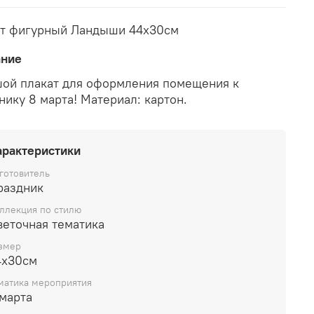
т фигурный Ландыши 44х30см
ание
ой плакат для оформления помещения к
нику 8 марта! Материал: картон.
арактеристики
готовитель
раздник
ллекция по стилю
веточная тематика
змер
4х30см
матика мероприятия
 марта