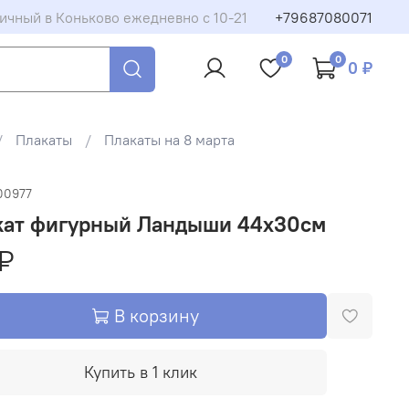
ичный в Коньково ежедневно с 10-21
+79687080071
0
0
0 ₽
Плакаты
Плакаты на 8 марта
00977
кат фигурный Ландыши 44х30см
₽
В корзину
Купить в 1 клик