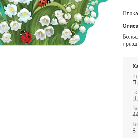
Плака
Опис
Больш
празд
Х
Из
П
Ко
Ц
Ра
4
Те
8