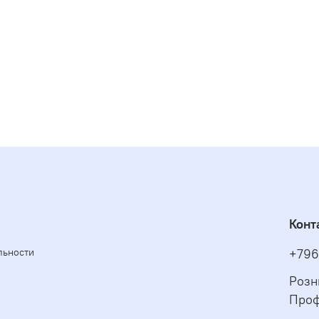
Конт
льности
+796
Розн
Проф