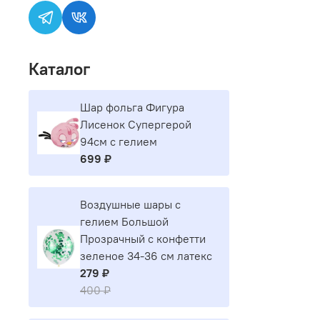
Каталог
Шар фольга Фигура
Лисенок Супергерой
94см с гелием
699 ₽
Воздушные шары с
гелием Большой
Прозрачный с конфетти
зеленое 34-36 см латекс
279 ₽
400 ₽