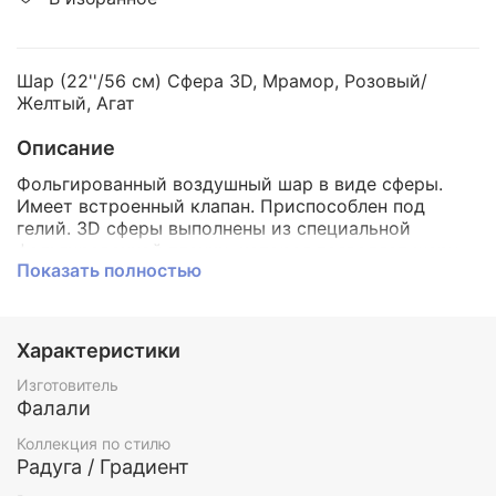
Шар (22''/56 см) Сфера 3D, Мрамор, Розовый/
Желтый, Агат
Описание
Фольгированный воздушный шар в виде сферы.
Имеет встроенный клапан. Приспособлен под
гелий. 3D сферы выполнены из специальной
фольгированной пленки, которая позволяет шару
Показать полностью
растягиваться не оставляя "морщинок" на швах.
Характеристики
Изготовитель
Фалали
Коллекция по стилю
Радуга / Градиент