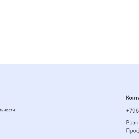
Конт
льности
+796
Розн
Проф