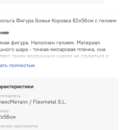
ольга Фигура Божья Коровка 82х56см с гелием
ание
ная фигура. Наполнен гелием. Материал
шного шара - тонкая миларовая пленка, она
ляет таким воздушным шарам не сдуваться и
ть форму от одной недели до месяца.
ать полностью
арактеристики
готовитель
ексМеталл / Flexmetal S.L.
змер
2х56см
матика мероприятия