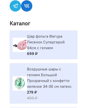
Каталог
Шар фольга Фигура
Лисенок Супергерой
94см с гелием
699 ₽
Воздушные шары с
гелием Большой
Прозрачный с конфетти
зеленое 34-36 см латекс
279 ₽
400 ₽