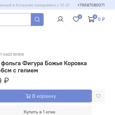
ичный в Коньково ежедневно с 10-21
+79687080071
0
0
0 ₽
7-0433 901616
 фольга Фигура Божья Коровка
6см с гелием
9 ₽
В корзину
Купить в 1 клик