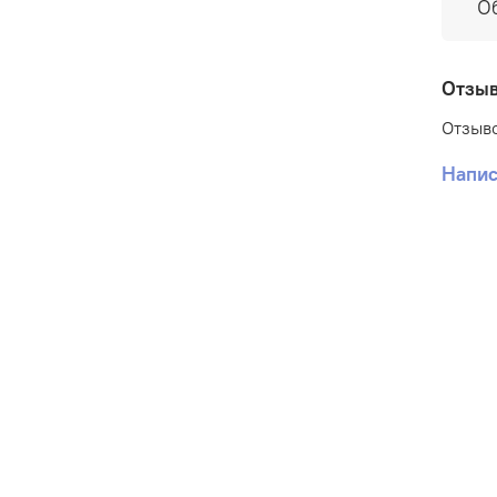
О
Отзы
Отзыво
Напис