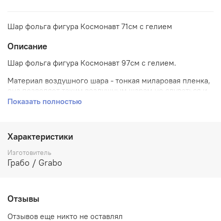
Шар фольга фигура Космонавт 71см с гелием
Описание
Шар фольга фигура Космонавт 97см с гелием.
Материал воздушного шара - тонкая миларовая пленка,
она позволяет таким воздушным шарам не сдуваться и
держать форму 3-7 дней.
Показать полностью
Характеристики
Изготовитель
Грабо / Grabo
Отзывы
Отзывов еще никто не оставлял