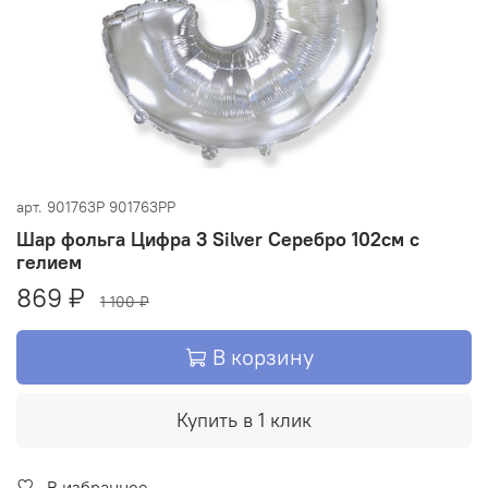
арт.
901763P 901763PP
Шар фольга Цифра 3 Silver Серебро 102см с
гелием
869 ₽
1 100 ₽
В корзину
Купить в 1 клик
В избранное