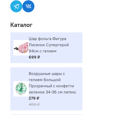
Каталог
Шар фольга Фигура
Лисенок Супергерой
94см с гелием
699 ₽
Воздушные шары с
гелием Большой
Прозрачный с конфетти
зеленое 34-36 см латекс
279 ₽
400 ₽