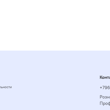
Конт
льности
+796
Розн
Проф