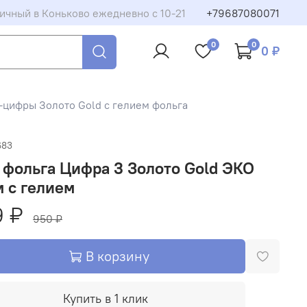
ичный в Коньково ежедневно с 10-21
+79687080071
0
0
0 ₽
цифры Золото Gold с гелием фольга
683
фольга Цифра 3 Золото Gold ЭКО
 с гелием
9 ₽
950 ₽
В корзину
Купить в 1 клик