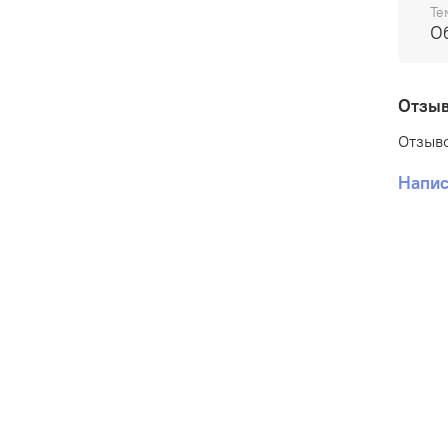
Те
О
Отзы
Отзыво
Напис