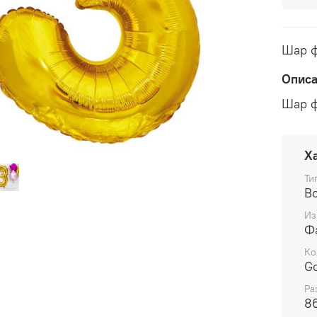
Шар ф
Опис
Шар ф
Х
Ти
В
Из
Ф
Ко
Go
Ра
8