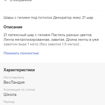
Шары с гелием под потолок Декоратор микс 21 шар
Описание
21 латексный шар с гелием Пастель разных цветов.
Лента металлизированная, завитая. Длина ленты в уже
завитом виде 1 метр (без завития 1,5 метра) .
Все шары уже обработаны HiFloat, что позволяет
Показать полностью
обычно летать шарам от 3 до 7 дней, в отличие от
шаров, которые не обработаны Hi-float и летают до 12
часов.
Характеристики
Изготовитель
ВесЛандия
Коллекция по стилю
Школа
Размер