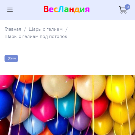
0
Главная
Шары с гелием
Шары с гелием под потолок
-29%