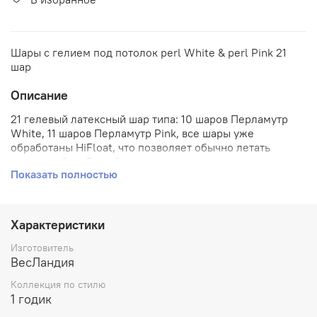
Шары с гелием под потолок perl White & perl Pink 21
шар
Описание
21 гелевый латексный шар типа: 10 шаров Перламутр
White, 11 шаров Перламутр Pink, все шары уже
обработаны HiFloat, что позволяет обычно летать
шарам от 3 до 7 дней, в отличие от шаров, которые не
Показать полностью
обработаны Hi-float и летают до 12 часов. Лента
серебряная, металлизированная, завитая. Длина ленты
в уже завитом виде 1 метр (без завития 1,5 метра) .
Характеристики
Изготовитель
ВесЛандия
Коллекция по стилю
1 годик