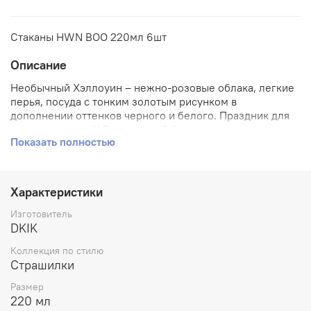
Стаканы HWN BOO 220мл 6шт
Описание
Необычный Хэллоуин – нежно-розовые облака, легкие
перья, посуда с тонким золотым рисунком в
дополнении оттенков черного и белого. Праздник для
элегантных особ! В упаковке 6 бумажных стаканчиков
Показать полностью
объёмом 220 мл.
Характеристики
Изготовитель
DKIK
Коллекция по стилю
Страшилки
Размер
220 мл