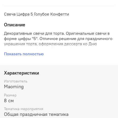
Свеча Цифра 5 Голубое Конфетти
Описание
Декоративные свечи для торта. Оригинальные свечи в
форме цифры "5". Отличное решение для праздничного
украшения торта, оформления дессерта ко Дню
рождения или юбилею. Свечи цифры для торта
Показать полностью
отличаются высоким качеством. Высота таких свечей
для торта составляет 8см.
Характеристики
Изготовитель
Maoming
Размер
8 см
Тематика мероприятия
Общая праздничная тематика