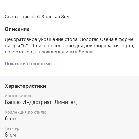
Свеча -цифра 6 Золотая 8см
Описание
Декоративное украшение стола. Золотая Свеча в форме
цифры "6". Отличное решение для декорирования торта,
десерта ко дню рождения или юбилею.
Стеарин, оригинальный дизайн.
Показать полностью
Высота свечи-цифры 8см.
Характеристики
Изготовитель
Валью Индастриал Лимитед
Коллекция по стилю
6 лет
Размер
8 см