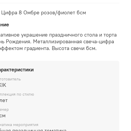
 Цифра 8 Омбре розов/фиолет 6см
ание
ативное украшение праздничного стола и торта
нь Рождения. Металлизированная свеча-цифра
 эффектом градиента. Высота свечи 6см.
арактеристики
готовитель
KIK
ллекция по стилю
лет
змер
 см
матика мероприятия
бщая праздничная тематика