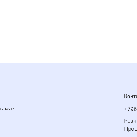
Конт
льности
+796
Розн
Проф