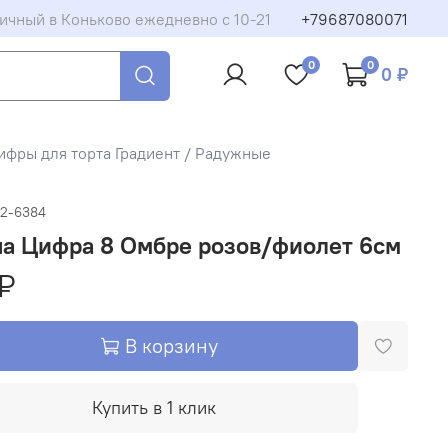
ичный в Коньково ежедневно с 10-21
+79687080071
0
0
0 ₽
ифры для торта Градиент / Радужные
02-6384
ча Цифра 8 Омбре розов/фиолет 6см
₽
В корзину
Купить в 1 клик