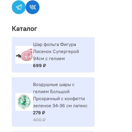
Каталог
Шар фольга Фигура
Лисенок Супергерой
94см с гелием
699 ₽
Воздушные шары с
гелием Большой
Прозрачный с конфетти
зеленое 34-36 см латекс
279 ₽
400 ₽