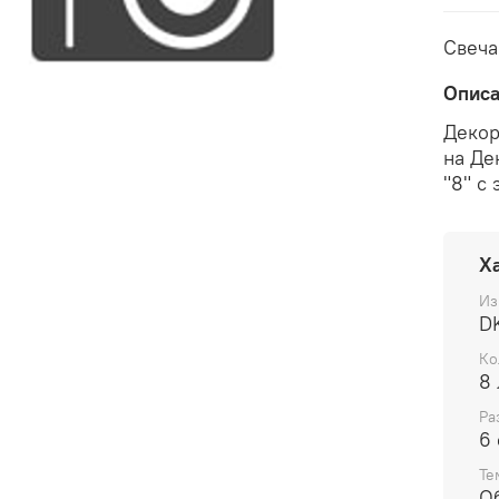
Свеча
Опис
Декор
на Де
"8" с
Х
Из
D
Ко
8 
Ра
6
Те
О