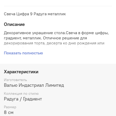
Свеча Цифра 9 Радуга металлик
Описание
Декоративное украшение стола.Свеча в форме цифры,
градиент, металлик. Отличное решение для
декорирования торта, десерта ко дню рождения или
юбилею. Стеарин, оригинальный дизайн. Высота свечи-
Показать полностью
цифры 8см.
Характеристики
Изготовитель
Валью Индастриал Лимитед
Коллекция по стилю
Радуга / Градиент
Размер
8 см