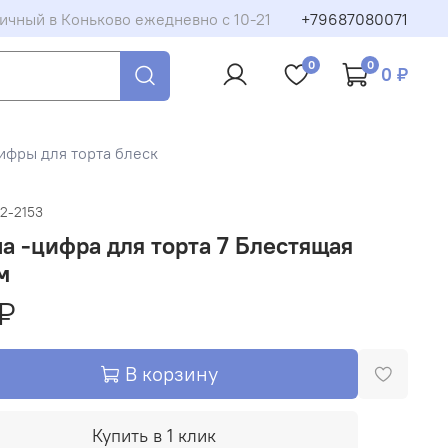
ичный в Коньково ежедневно с 10-21
+79687080071
0
0
0 ₽
ифры для торта блеск
2-2153
а -цифра для торта 7 Блестящая
м
₽
В корзину
Купить в 1 клик