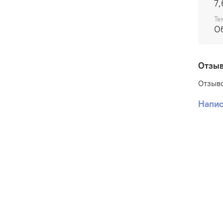
7,
Те
О
Отзы
Отзыво
Напис