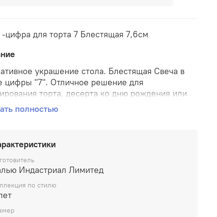
 -цифра для торта 7 Блестящая 7,6см
ание
ативное украшение стола. Блестящая Свеча в
 цифры "7". Отличное решение для
ирования торта, десерта ко дню рождения или
ю. Стеарин, оригинальный дизайн. Высота
ать полностью
-цифры 7,6см.
арактеристики
готовитель
алью Индастриал Лимитед
ллекция по стилю
лет
змер