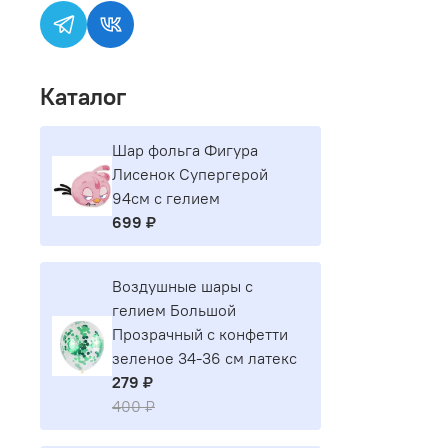
Каталог
Шар фольга Фигура
Лисенок Супергерой
94см с гелием
699 ₽
Воздушные шары с
гелием Большой
Прозрачный с конфетти
зеленое 34-36 см латекс
279 ₽
400 ₽