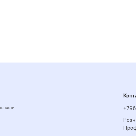
Конт
льности
+796
Розн
Проф