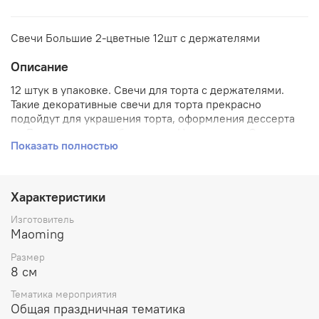
Свечи Большие 2-цветные 12шт с держателями
Описание
12 штук в упаковке. Свечи для торта с держателями.
Такие декоративные свечи для торта прекрасно
подойдут для украшения торта, оформления дессерта
ко Дню рождения, юбилею или Новому году. Свечи для
Показать полностью
торта с держателями отличаются высоким качеством.
Характеристики
Изготовитель
Maoming
Размер
8 см
Тематика мероприятия
Общая праздничная тематика