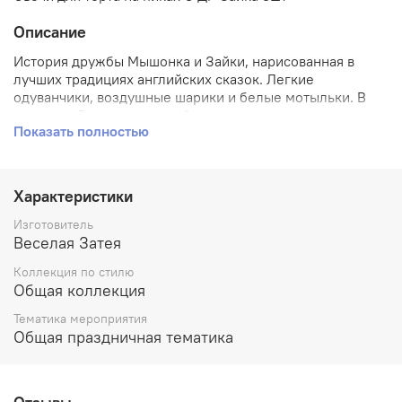
Описание
История дружбы Мышонка и Зайки, нарисованная в
лучших традициях английских сказок. Легкие
одуванчики, воздушные шарики и белые мотыльки. В
упаковке 5 нежных свечей на пиках, которые легко
Показать полностью
поставить в торт или другую выпечку.
Характеристики
Изготовитель
Веселая Затея
Коллекция по стилю
Общая коллекция
Тематика мероприятия
Общая праздничная тематика