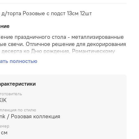
 д/торта Розовые с подст 13см 12шт
ание
ение праздничного стола - металлизированные
ые свечи. Отличное решение для декорирования
, десерта ко Дню рождения, Романтическому
, Свадьбе, Юбилею, Новому году. Высота свечи
ать полностью
 диаметр - 0,5см, в упаковке 12 штук с
авками.
арактеристики
готовитель
KIK
ллекция по стилю
nk / Розовая коллекция
змер
 см