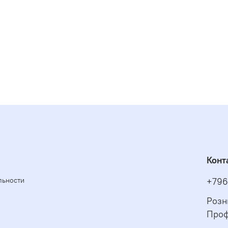
Конт
льности
+796
Розн
Проф