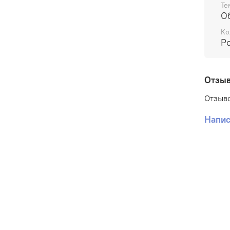
Те
О
Ко
Р
Отзы
Отзыво
Напис