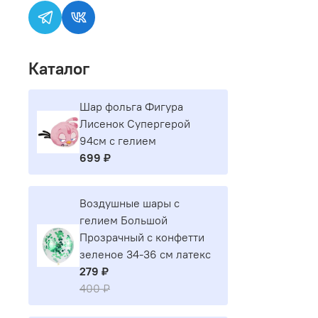
Каталог
Шар фольга Фигура
Лисенок Супергерой
94см с гелием
699 ₽
Воздушные шары с
гелием Большой
Прозрачный с конфетти
зеленое 34-36 см латекс
279 ₽
400 ₽