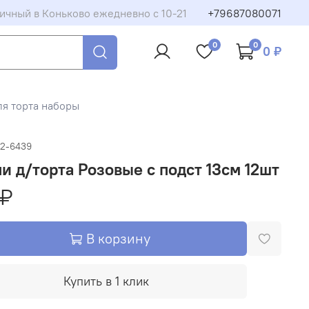
ичный в Коньково ежедневно с 10-21
+79687080071
0
0
0 ₽
ля торта наборы
02-6439
и д/торта Розовые с подст 13см 12шт
 ₽
В корзину
Купить в 1 клик