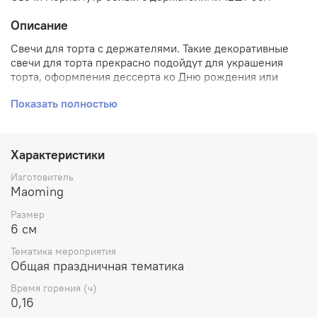
Описание
Свечи для торта с держателями. Такие декоративные
свечи для торта прекрасно подойдут для украшения
торта, оформления дессерта ко Дню рождения или
юбилею. Свечи для торта с держателями отличаются
Показать полностью
высоким качеством.
Характеристики
Изготовитель
Maoming
Размер
6 см
Тематика мероприятия
Общая праздничная тематика
Время горения (ч)
0,16