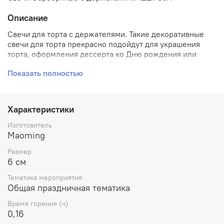
Описание
Свечи для торта с держателями. Такие декоративные
свечи для торта прекрасно подойдут для украшения
торта, оформления дессерта ко Дню рождения или
юбилею. Свечи для торта с держателями отличаются
Показать полностью
высоким качеством.
Характеристики
Изготовитель
Maoming
Размер
6 см
Тематика мероприятия
Общая праздничная тематика
Время горения (ч)
0,16