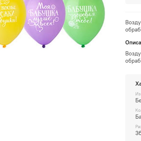
Возду
обраб
Опис
Возду
обраб
Х
Из
Бе
Ко
Б
Ра
3