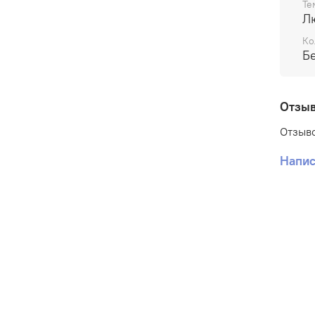
Те
Л
Ко
Б
Отзы
Отзыво
Напис