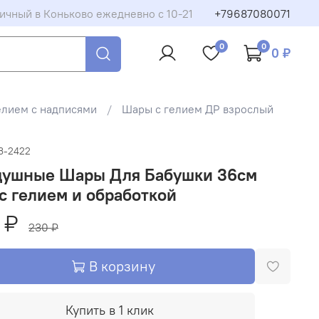
ичный в Коньково ежедневно с 10-21
+79687080071
0
0
0 ₽
елием с надписями
Шары с гелием ДР взрослый
3-2422
душные Шары Для Бабушки 36см
с гелием и обработкой
 ₽
230 ₽
В корзину
Купить в 1 клик