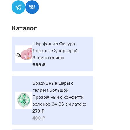
Каталог
Шар фольга Фигура
Лисенок Супергерой
94см с гелием
699 ₽
Воздушные шары с
гелием Большой
Прозрачный с конфетти
зеленое 34-36 см латекс
279 ₽
400 ₽