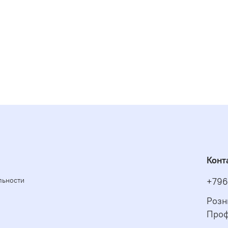
Конт
льности
+796
Розн
Проф