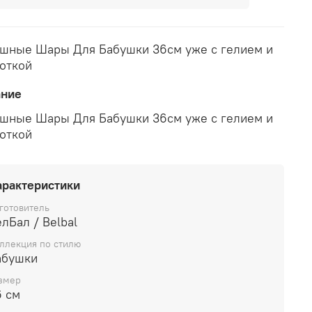
шные Шары Для Бабушки 36см уже с гелием и
откой
ание
шные Шары Для Бабушки 36см уже с гелием и
откой
арактеристики
готовитель
лБал / Belbal
ллекция по стилю
абушки
змер
6 см