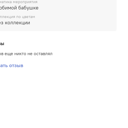
матика мероприятия
юбимой бабушке
ллекция по цветам
ез коллекции
вы
в еще никто не оставлял
ать отзыв