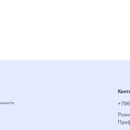
Конт
льности
+796
Розн
Проф