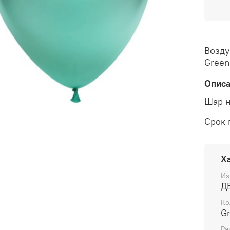
Возду
Green
Опис
Шар н
Срок 
Х
Из
Д
Ко
G
Ра