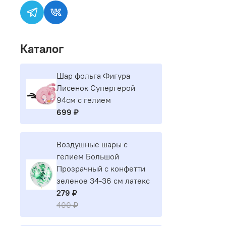
Каталог
Шар фольга Фигура
Лисенок Супергерой
94см с гелием
699 ₽
Воздушные шары с
гелием Большой
Прозрачный с конфетти
зеленое 34-36 см латекс
279 ₽
400 ₽