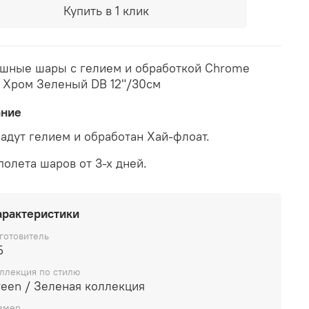
Купить в 1 клик
шные шары с гелием и обработкой Chrome
 Хром Зеленый DB 12"/30см
ание
адут гелием и обработан Хай-флоат.
полета шаров от 3-х дней.
арактеристики
готовитель
Б
ллекция по стилю
reen / Зеленая коллекция
змер