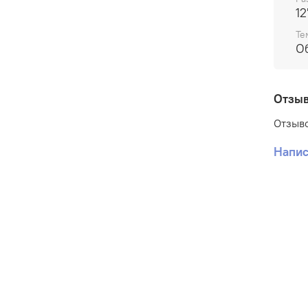
12
Те
О
Отзы
Отзыво
Напис