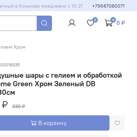
ичный в Коньково ежедневно с 10-21
+79687080071
0
0
0 ₽
елием Хром
-00018335
ушные шары с гелием и обработкой
ome Green Хром Зеленый DB
30см
 ₽
230 ₽
В корзину