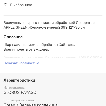
В избранное
Воздушные шары с гелием и обработкой Декоратор
APPLE GREEN Яблочно-зеленый 399 12"/30 см
Описание
Шар надут гелием и обработан Хай-флоат.
Время полета от 3-х дней.
Воздушные шары типа "Декоратор" цвета "APPLE GREEN
399" являются матовыми и имеют мягкий блик.
Показать полностью
Характеристики
Изготовитель
GLOBOS PAYASO
Коллекция по стилю
Green / Зеленая коллекция