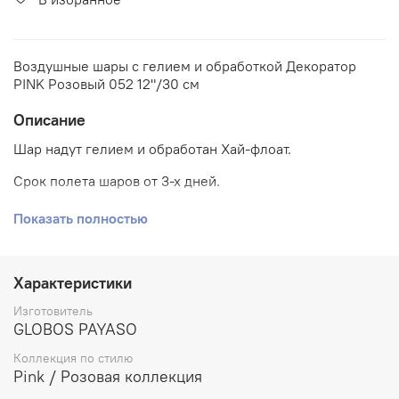
Воздушные шары с гелием и обработкой Декоратор
PINK Розовый 052 12"/30 см
Описание
Шар надут гелием и обработан Хай-флоат.
Срок полета шаров от 3-х дней.
Воздушные шары типа "декоратор" цвета "PINK 052"
Показать полностью
являются матовыми и имеют мягкий блик.
Характеристики
Изготовитель
GLOBOS PAYASO
Коллекция по стилю
Pink / Розовая коллекция