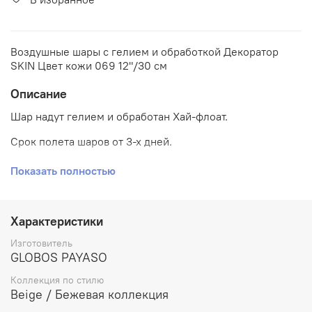
Воздушные шары с гелием и обработкой Декоратор
SKIN Цвет кожи 069 12"/30 см
Описание
Шар надут гелием и обработан Хай-флоат.
Срок полета шаров от 3-х дней.
Воздушные шары типа "декоратор" цвета "SKIN 069"
Показать полностью
являются полупрозрачными и имеют выраженный блик.
Характеристики
Изготовитель
GLOBOS PAYASO
Коллекция по стилю
Beige / Бежевая коллекция