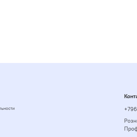
Конт
льности
+796
Розн
Проф