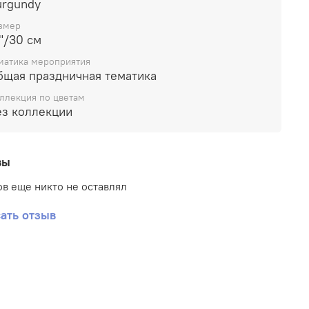
urgundy
змер
"/30 см
матика мероприятия
бщая праздничная тематика
ллекция по цветам
ез коллекции
вы
в еще никто не оставлял
ать отзыв