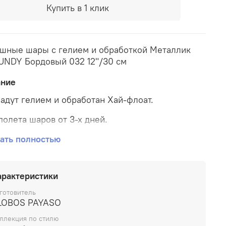
Купить в 1 клик
шные шары с гелием и обработкой Металлик
NDY Бордовый 032 12"/30 см
ание
адут гелием и обработан Хай-флоат.
полета шаров от 3-х дней.
шные шары типа "металлик" характеризуются
ать полностью
выраженным металлическим блеском, они
зрачны и имеют активный блик.
арактеристики
готовитель
LOBOS PAYASO
ллекция по стилю