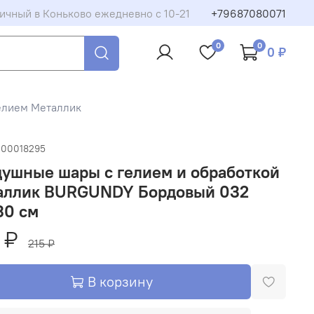
ичный в Коньково ежедневно с 10-21
+79687080071
0
0
0 ₽
елием Металлик
-00018295
ушные шары с гелием и обработкой
аллик BURGUNDY Бордовый 032
30 см
 ₽
215 ₽
В корзину