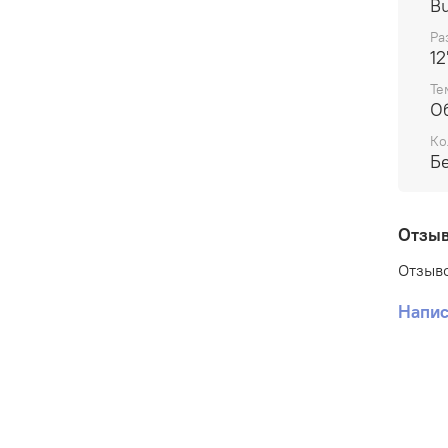
B
Ра
12
Те
О
Ко
Б
Отзы
Отзыво
Напис