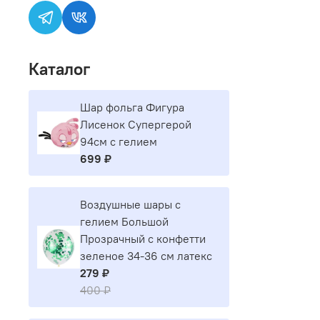
Каталог
Шар фольга Фигура
Лисенок Супергерой
94см с гелием
699 ₽
Воздушные шары с
гелием Большой
Прозрачный с конфетти
зеленое 34-36 см латекс
279 ₽
400 ₽