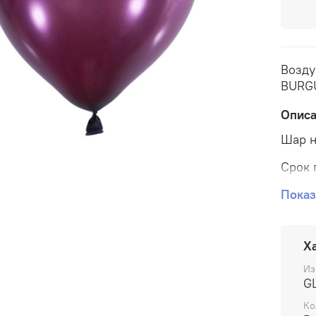
Возду
BURGU
Опис
Шар н
Срок 
Возду
Показ
ярко 
непро
Х
Из
G
Ко