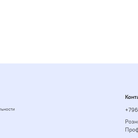
Конт
льности
+796
Розн
Проф