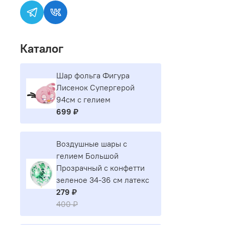
Каталог
Шар фольга Фигура
Лисенок Супергерой
94см с гелием
699 ₽
Воздушные шары с
гелием Большой
Прозрачный с конфетти
зеленое 34-36 см латекс
279 ₽
400 ₽