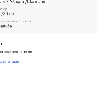
vory / Айвори /Шампань
змер
"/30 см
матика мероприятия
вадьба
вы
в еще никто не оставлял
ать отзыв