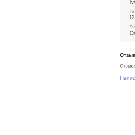
I
Ра
12
Те
С
Отзы
Отзыво
Напис