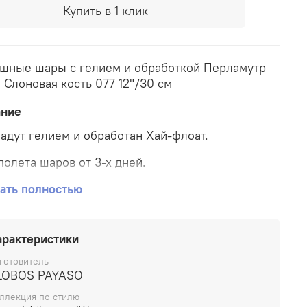
Купить в 1 клик
шные шары с гелием и обработкой Перламутр
 Слоновая кость 077 12"/30 см
ание
адут гелием и обработан Хай-флоат.
полета шаров от 3-х дней.
шные шары типа "перламутр" характеризуются
ать полностью
 нежными, чем у металлика, цветами воздушных
 и имеют более мягкий, рассеянный блик.
арактеристики
готовитель
LOBOS PAYASO
ллекция по стилю