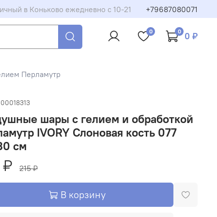
ичный в Коньково ежедневно с 10-21
+79687080071
0
0
0 ₽
елием Перламутр
-00018313
ушные шары с гелием и обработкой
амутр IVORY Слоновая кость 077
30 см
 ₽
215 ₽
В корзину