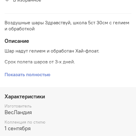
Воздушные шары Здравствуй, школа 5ст 30см с гелием
и обработкой
Описание
Шар надут гелием и обработан Хай-флоат.
Срок полета шаров от 3-х дней.
Шары для оформления 1 Сентября, День Знаний.
Показать полностью
Характеристики
Изготовитель
ВесЛандия
Коллекция по стилю
1 сентября